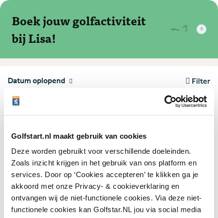
Boek jouw golfactiviteit
bij Lisa!
Datum oplopend
Filter
Leeftijd 8-80
Golfstart.nl maakt gebruik van cookies
Probeer Golf @De Oosterhoutse
4.7
(19)
Deze worden gebruikt voor verschillende doeleinden.
De Oosterhoutse
Zoals inzicht krijgen in het gebruik van ons platform en
zaterdag 15 augustus
11:00 - 12:30
services. Door op ‘Cookies accepteren’ te klikken ga je
Oosterhout
akkoord met onze Privacy- & cookieverklaring en
ontvangen wij de niet-functionele cookies. Via deze niet-
Gratis
3 plekken vrij
functionele cookies kan Golfstar.NL jou via social media