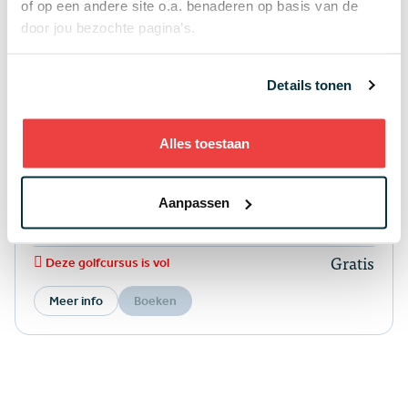
of op een andere site o.a. benaderen op basis van de
Meer info
Boeken
door jou bezochte pagina’s.
Details tonen
Leeftijd 8-80
Probeer Golf @De Oosterhoutse
Alles toestaan
4.7
(19)
De Oosterhoutse
zaterdag 5 september
11:00 - 12:30
Aanpassen
Oosterhout
Gratis
Deze golfcursus is vol
Meer info
Boeken