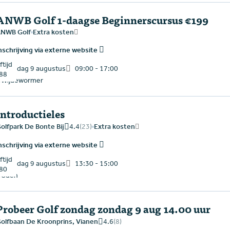
ANWB Golf 1-daagse Beginnerscursus €199
NWB Golf
Extra kosten
nschrijving via externe website
tijd
zondag 9 augustus
09:00 - 17:00
88
Wijdewormer
Introductieles
4.4
(23)
olfpark De Bonte Bij
Extra kosten
nschrijving via externe website
tijd
zondag 9 augustus
13:30 - 15:00
80
Uden
Probeer Golf zondag zondag 9 aug 14.00 uur
4.6
(8)
olfbaan De Kroonprins, Vianen