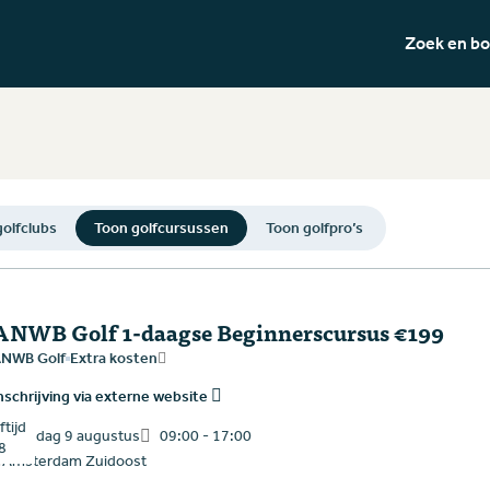
Zoek en b
olfclubs
Toon golfcursussen
Toon golfpro’s
ANWB Golf 1-daagse Beginnerscursus €199
NWB Golf
Extra kosten
nschrijving via externe website
tijd
zondag 9 augustus
09:00 - 17:00
8
Amsterdam Zuidoost