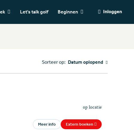
Inloggen
oek
Let's talk golf
Beginnen
Sorteer op:
Datum oplopend
op locatie
Meer info
Extern boeken