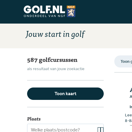
Ga naar de homepage van Golfstart
Jouw start in golf
587 golfcursussen
Toon g
als resultaat van jouw zoekactie
Toon kaart
A
I
Leef
Plaats
8-8
Zoeken op plaats of postcode