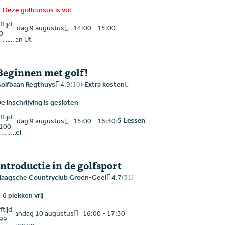
Deze golfcursus is vol
tijd
zondag 9 augustus
14:00 - 15:00
0
Vianen Ut
Beginnen met golf!
4.9
(10)
olfbaan Regthuys
Extra kosten
e inschrijving is gesloten
tijd
5 Lessen
zondag 9 augustus
15:00 - 16:30
100
Winkel
Introductie in de golfsport
4.7
(31)
aagsche Countryclub Groen-Geel
6 plekken vrij
tijd
maandag 10 augustus
16:00 - 17:30
99