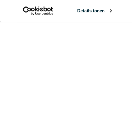
18-
Details tonen
N
Leef
16-
A
I
Leef
12-