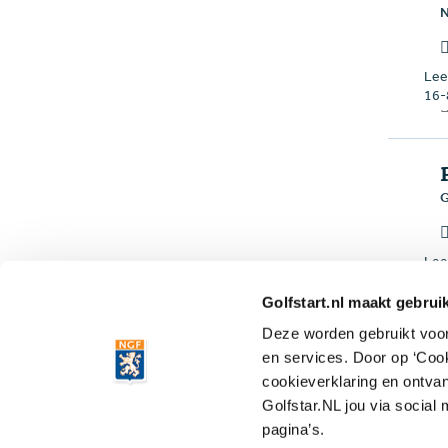
N
Leef
16-
G
Leef
7-9
Golfstart.nl maakt gebrui
Deze worden gebruikt voor 
en services. Door op ‘Coo
cookieverklaring en ontvan
G
Golfstar.NL jou via social
I
pagina’s.
Leef