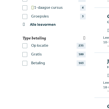
1-daagse cursus
4
Groepsles
3
G
Alle lesvormen
Leef
Type betaling
10-
Op locatie
235
Gratis
189
Betaling
163
H
Leef
18-