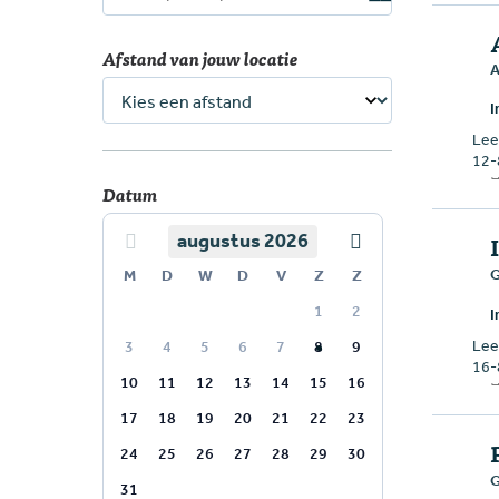
Afstand van jouw locatie
A
I
Leef
12-
Datum
augustus 2026
Vorige maand
Volgende maand
M
D
W
D
V
Z
Z
G
1
2
I
Leef
3
4
5
6
7
8
9
16-
10
11
12
13
14
15
16
17
18
19
20
21
22
23
24
25
26
27
28
29
30
G
31