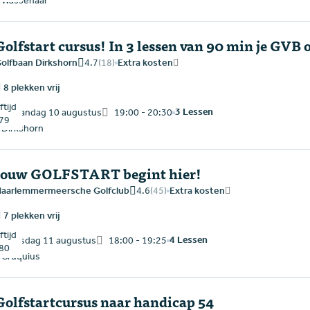
Wassenaar
Golfstart cursus! In 3 lessen van 90 min je GVB 
4.7
(18)
olfbaan Dirkshorn
Extra kosten
8 plekken vrij
tijd
3 Lessen
maandag 10 augustus
19:00 - 20:30
79
Dirkshorn
Jouw GOLFSTART begint hier!
4.6
(45)
aarlemmermeersche Golfclub
Extra kosten
7 plekken vrij
tijd
4 Lessen
dinsdag 11 augustus
18:00 - 19:25
80
Cruquius
Golfstartcursus naar handicap 54