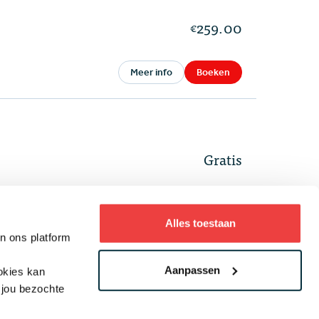
259.00
€
Meer info
Boeken
Gratis
Meer info
Boeken
Alles toestaan
an ons platform
Aanpassen
ookies kan
109.00
 jou bezochte
€