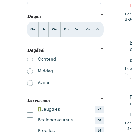
Leef
Dagen
8-8
Ma
Di
Wo
Do
Vr
Za
Zo
Dagdeel
G
Ochtend
D
Leef
Middag
16-
Avond
Lesvormen
H
Jeugdles
52
Beginnerscursus
28
Leef
15-
Proefles
16