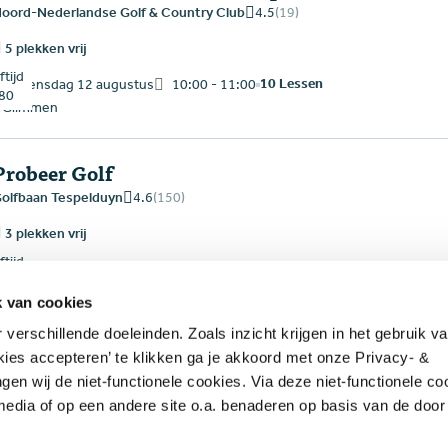
4.5
(19)
oord-Nederlandse Golf & Country Club
5 plekken vrij
tijd
10 Lessen
woensdag 12 augustus
10:00 - 11:00
80
Glimmen
Probeer Golf
4.6
(150)
olfbaan Tespelduyn
3 plekken vrij
tijd
woensdag 12 augustus
13:00 - 14:15
0
Noordwijkerhout
k van cookies
verschillende doeleinden. Zoals inzicht krijgen in het gebruik v
Golfstart
kies accepteren’ te klikken ga je akkoord met onze Privacy- &
4.6
(235)
gen wij de niet-functionele cookies. Via deze niet-functionele c
olfbaan Delfland
 media of op een andere site o.a. benaderen op basis van de door
nschrijving via externe website
tijd