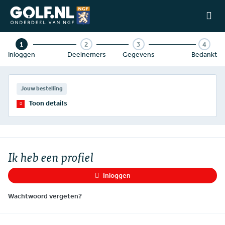
Ga naar de homepage van Golfstart
1
2
3
4
Inloggen
Deelnemers
Gegevens
Bedankt
Jouw bestelling
Toon details
Ik heb een profiel
Inloggen
Wachtwoord vergeten?