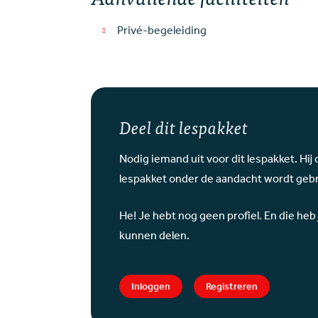
Privé-begeleiding
Deel dit lespakket
Nodig iemand uit voor dit lespakket. Hij o
lespakket onder de aandacht wordt geb
He! Je hebt nog geen profiel. En die heb
kunnen delen.
Inloggen
Registreren