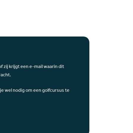
f zij krijgt een e-mail waarin dit
racht.
 je wel nodig om een golfcursus te