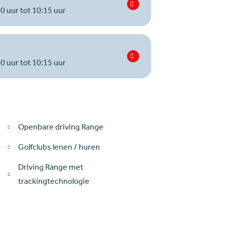
0 uur tot 10:15 uur
0 uur tot 10:15 uur
Openbare driving Range
Golfclubs lenen / huren
Driving Range met
trackingtechnologie