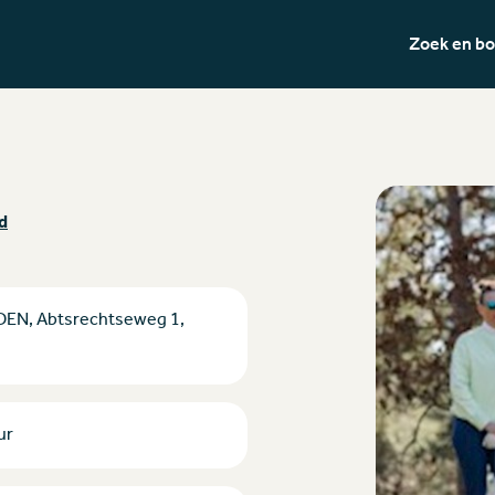
Zoek en b
d
DEN, Abtsrechtseweg 1,
ur