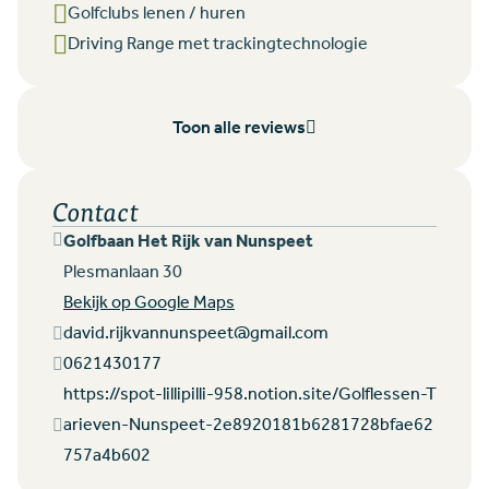
Golfclubs lenen / huren
Driving Range met trackingtechnologie
Toon alle reviews
Contact
Golfbaan Het Rijk van Nunspeet
Plesmanlaan 30
Bekijk op Google Maps
david.rijkvannunspeet@gmail.com
0621430177
https://spot-lillipilli-958.notion.site/Golflessen-T
arieven-Nunspeet-2e8920181b6281728bfae62
757a4b602