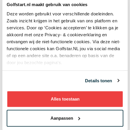
Topsport & Talentontwikkeling
Golfstart.nl maakt gebruik van cookies
Aangepast sporten
Deze worden gebruikt voor verschillende doeleinden.
Zoals inzicht krijgen in het gebruik van ons platform en
services. Door op ‘Cookies accepteren’ te klikken ga je
(10 reviews)
akkoord met onze Privacy- & cookieverklaring en
ontvangen wij de niet-functionele cookies. Via deze niet-
Aanbod
functionele cookies kan Golfstar.NL jou via social media
Gastvrijheid
of op een andere site o.a. benaderen op basis van de
Plezier
door jou bezochte pagina’s.
Begeleiding
Faciliteiten
Details tonen
Aanbeveling
Toon alle reviews
Alles toestaan
Golf
Dankjewel voor de kenmismaking met golf
Aanpassen
IJSBRAND VAN DEN BERG OP 15-04-2025
Lees verder