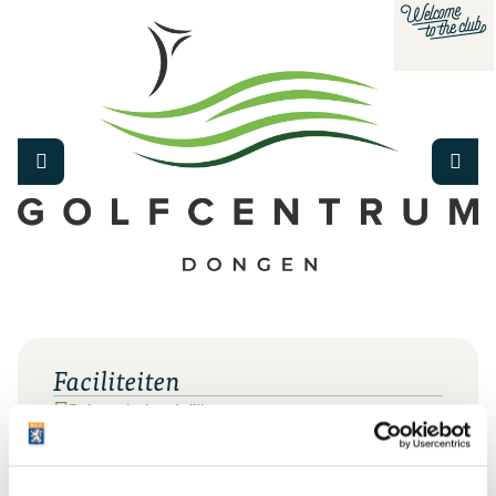
Faciliteiten
Rolstoelvriendelijk
Verklaring omtrent gedrag
Vertrouwenscontactpersoon