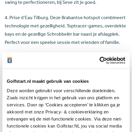
swing te perfectioneren, bij Seve zit je goed.
4. Prise d’Eau Tilburg. Deze Brabantse hotspot combineert
technologie met gezelligheid. Toptracer-games, overdekte
bays en de gezellige Schrobbelèr bar naast je afslagplek.
Perfect voor een speelse sessie met vrienden of familie.
5. Golfclub Zwolle. Rust, groen en een toegankelijke
drivingrange met overdekte plekken. Geen poespas, wél de
ruimte om te oefenen, ontspannen en verrast te worden
door je eigen swing. Perfect voor beginners én
Golfstart.nl maakt gebruik van cookies
fanatiekelingen.
Deze worden gebruikt voor verschillende doeleinden.
Er zijn nog veel meer drivingranges waar je terecht kunt.
Zoals inzicht krijgen in het gebruik van ons platform en
services. Door op ‘Cookies accepteren’ te klikken ga je
Van simpele grasmat tot tech playground. Benieuwd welke
akkoord met onze Privacy- & cookieverklaring en
clubs bij jou in de buurt een leuke drivingrange hebben?
ontvangen wij de niet-functionele cookies. Via deze niet-
functionele cookies kan Golfstar.NL jou via social media