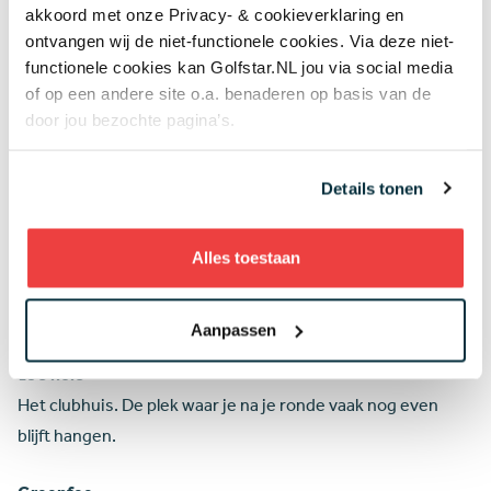
akkoord met onze Privacy- & cookieverklaring en
ontvangen wij de niet-functionele cookies. Via deze niet-
Fore!
functionele cookies kan Golfstar.NL jou via social media
Waarschuwing dat er een bal jouw kant op komt. Altijd even
of op een andere site o.a. benaderen op basis van de
opletten dus.
door jou bezochte pagina’s.
Hole-in-one (ace)
Details tonen
De bal in één slag in de hole krijgen. Komt zelden voor, maar
is de droom van elke golfer.
Alles toestaan
Tee time
De tijd waarop je start met een ronde op de baan.
Aanpassen
19e hole
Het clubhuis. De plek waar je na je ronde vaak nog even
blijft hangen.