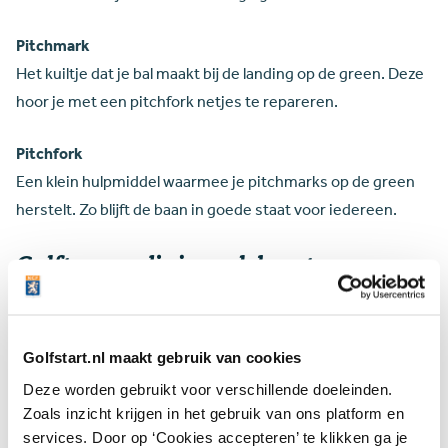
Pitchmark
Het kuiltje dat je bal maakt bij de landing op de green. Deze
hoor je met een pitchfork netjes te repareren.
Pitchfork
Een klein hulpmiddel waarmee je pitchmarks op de green
herstelt. Zo blijft de baan in goede staat voor iedereen.
Golftermen die je vaak hoort
Dit zijn golftermen die je vaak hoort als je samen met
anderen speelt.
Golfstart.nl maakt gebruik van cookies
Flight
Deze worden gebruikt voor verschillende doeleinden.
Het groepje golfers (meestal 2 tot 4 personen) waarmee je
Zoals inzicht krijgen in het gebruik van ons platform en
samen een ronde speelt.
services. Door op ‘Cookies accepteren’ te klikken ga je