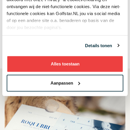
Naast golf heeft Chiara natuurlijk ook haar eigen
ontvangen wij de niet-functionele cookies. Via deze niet-
ROQUEBRUN-essentials, die perfect passen bij vrouwen
functionele cookies kan Golfstar.NL jou via social media
die graag stralend de baan op gaan.
of op een andere site o.a. benaderen op basis van de
door jou bezochte pagina’s.
Chiara’s cadeau-favorieten van ROQUEBRUN:
Details tonen
Tan out of Ten giftbox
–
alle gradual tanning
essentials in één luxe box
Alles toestaan
Aanpassen