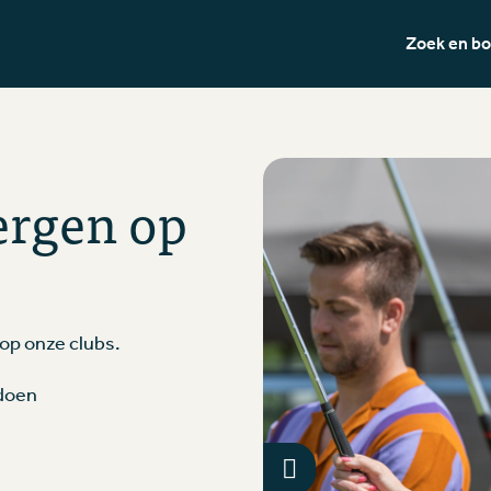
Zoek en b
ergen op
 op onze clubs.
edoen