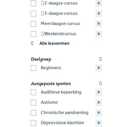
2-daagse cursus
0
3-daagse cursus
0
Meerdaagse cursus
0
Weekendcursus
0
Alle lesvormen
Doelgroep
Beginners
0
Aangepaste sporten
Auditieve beperking
0
Autisme
0
Chronische aandoening
0
Depressieve klachten
0