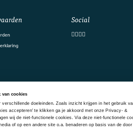
waarden
Social
rden
erklaring
k van cookies
verschillende doeleinden. Zoals inzicht krijgen in het gebruik v
kies accepteren’ te klikken ga je akkoord met onze Privacy- &
gen wij de niet-functionele cookies. Via deze niet-functionele c
behouden - GOLF.NL, onderdeel van NGF - Deze website wordt mede moge
 media of op een andere site o.a. benaderen op basis van de door