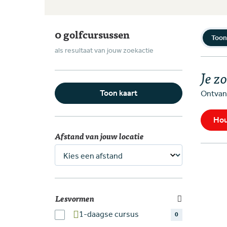
0 golfcursussen
Toon
als resultaat van jouw zoekactie
Je z
Ontvang
Toon kaart
Hou
Afstand van jouw locatie
Lesvormen
1-daagse cursus
0