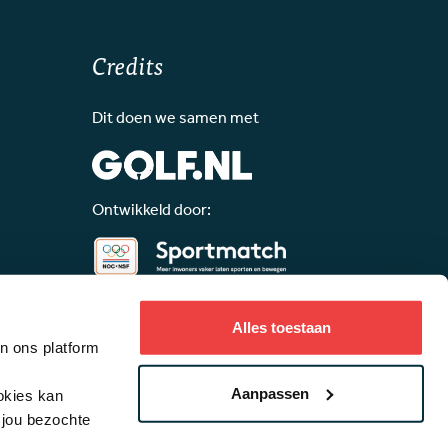
Credits
Dit doen we samen met
Ontwikkeld door:
Alles toestaan
an ons platform
Aanpassen
ookies kan
lijk gemaakt door:
 jou bezochte