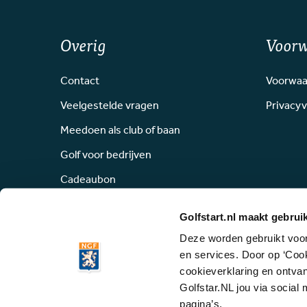
Overig
Voor
Contact
Voorwaa
Veelgestelde vragen
Privacyv
Meedoen als club of baan
Golf voor bedrijven
Cadeaubon
Golfstart.nl maakt gebrui
Deze worden gebruikt voor 
en services. Door op ‘Coo
cookieverklaring en ontvan
Alle rechten voor
Golfstar.NL jou via social
pagina’s.