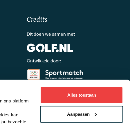
Credits
Dit doen we samen met
Ontwikkeld door:
Alles toestaan
an ons platform
Aanpassen
ookies kan
lijk gemaakt door:
 jou bezochte