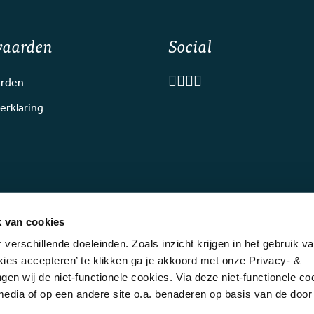
waarden
Social
rden
erklaring
k van cookies
verschillende doeleinden. Zoals inzicht krijgen in het gebruik v
kies accepteren’ te klikken ga je akkoord met onze Privacy- &
gen wij de niet-functionele cookies. Via deze niet-functionele c
behouden - GOLF.NL, onderdeel van NGF - Deze website wordt mede moge
 media of op een andere site o.a. benaderen op basis van de door