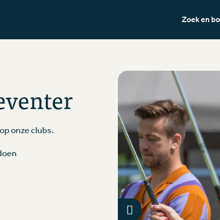
Zoek en b
eventer
 op onze clubs.
edoen