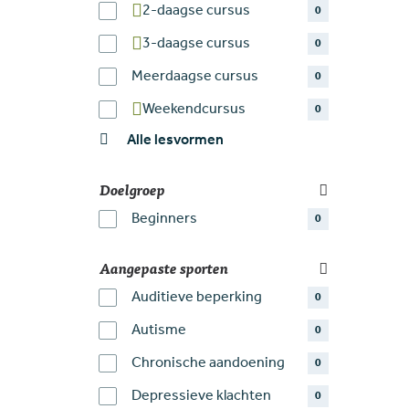
2-daagse cursus
0
3-daagse cursus
0
Meerdaagse cursus
0
Weekendcursus
0
Alle lesvormen
Doelgroep
Beginners
0
Aangepaste sporten
Auditieve beperking
0
Autisme
0
Chronische aandoening
0
Depressieve klachten
0