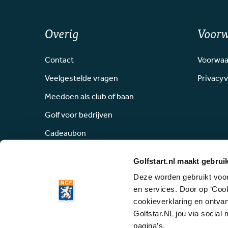
Overig
Voor
Contact
Voorwaa
Veelgestelde vragen
Privacyv
Meedoen als club of baan
Golf voor bedrijven
Cadeaubon
Golfstart.nl maakt gebrui
Deze worden gebruikt voor 
en services. Door op ‘Coo
cookieverklaring en ontvan
Alle rechten voor
Golfstar.NL jou via social
pagina’s.