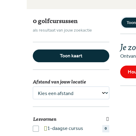
0 golfcursussen
Toon
als resultaat van jouw zoekactie
Je z
Ontvang
Toon kaart
Hou
Afstand van jouw locatie
Lesvormen
1-daagse cursus
0