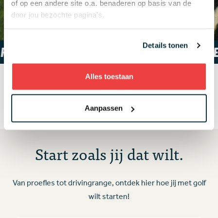
of op een andere site o.a. benaderen op basis van de
Ontdek golf
Zoek een club
door jou bezochte pagina’s.
Details tonen
50.000 GOLFERS -
GOLF IS ÉÉN VAN DE SNELST G
Alles toestaan
Golf bij jou in de buurt
Zoeken op plaats of postcode
Aanpassen
Start zoals jij dat wilt.
Van proefles tot drivingrange, ontdek hier hoe jij met golf
wilt starten!