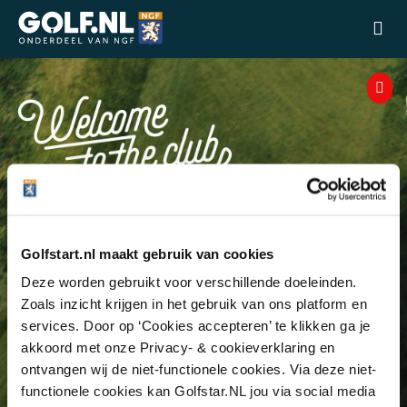
Ga naar de homepage van Golfstart
Wie gaat golfen, ontdekt
zoveel meer!
Golfstart.nl maakt gebruik van cookies
Deze worden gebruikt voor verschillende doeleinden.
Of je nu het maximale uit jezelf wil halen, gezellig wil
Zoals inzicht krijgen in het gebruik van ons platform en
bijkletsen met vrienden óf wil ontspannen midden in
services. Door op ‘Cookies accepteren’ te klikken ga je
akkoord met onze Privacy- & cookieverklaring en
de natuur: golf is écht iets voor jou. Ontdek het zelf.
ontvangen wij de niet-functionele cookies. Via deze niet-
Je bent #welcometotheclub.
functionele cookies kan Golfstar.NL jou via social media